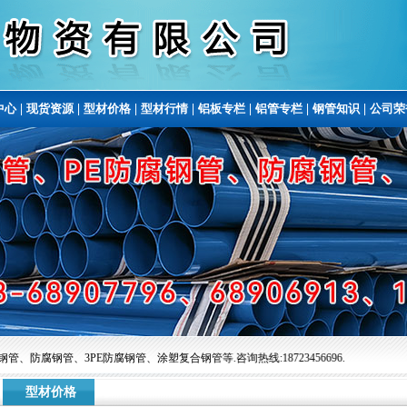
中心
|
现货资源
|
型材价格
|
型材行情
|
铝板专栏
|
铝管专栏
|
钢管知识
|
公司荣
、防腐钢管、3PE防腐钢管、涂塑复合钢管等.咨询热线:18723456696.
型材价格