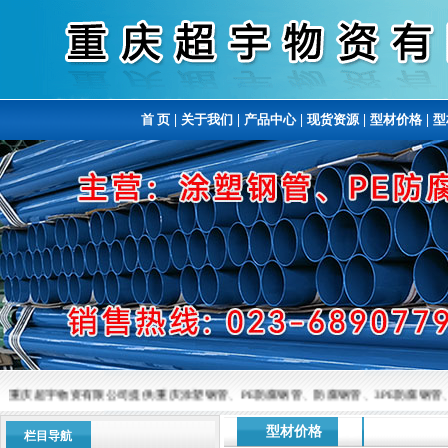
首 页
|
关于我们
|
产品中心
|
现货资源
|
型材价格
|
型
重庆超宇物资有限公司提供:重庆涂塑钢管、PE防腐钢管、防腐钢管、3PE防腐钢管、涂塑复
型材价格
栏目导航