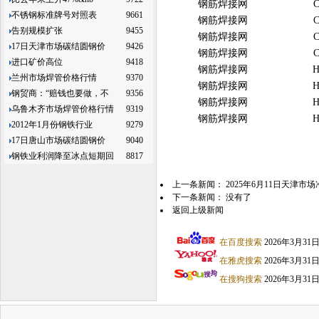
钢筋焊接网
C
不锈钢标准牌号对照表
9661
钢筋焊接网
C
告别规模扩张
9455
钢筋焊接网
C
17日天津市场碳结圆钢价
9426
钢筋焊接网
C
进口矿价高位
9418
钢筋焊接网
H
兰州市场焊管价格行情
9370
钢筋焊接网
H
钢贸商：“赔钱也要做，不
9356
钢筋焊接网
H
乌鲁木齐市场焊管价格行情
9319
钢筋焊接网
H
2012年1月份钢铁行业
9279
17日唐山市场碳结圆钢价
9040
钢铁业利润降至冰点短期回
8817
上一条新闻：
2025年6月11日天津
下一条新闻： 没有了
返回上级新闻
在百度搜索
2026年3月3
在雅虎搜索
2026年3月3
在搜狗搜索
2026年3月3