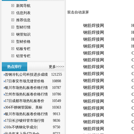
新闻导航
双击自动滚屏
信息列表
推荐信息
钢筋焊接网
H
型材行情
钢筋焊接网
H
钢管知识
钢筋焊接网
H
型材价格
钢筋焊接网
H
铝板专栏
钢筋焊接网
C
铝管专栏
钢筋焊接网
C
热点排行
更多>>>>
钢筋焊接网
C
钢筋焊接网
C
首钢冷轧公司科技进步成绩
121255
钢筋焊接网
C
17日泰安市场无缝管价格
10898
钢筋焊接网
C
银川市场热轧板卷价格行情
10787
兰州市场热轧板卷价格行情
10786
钢筋焊接网
C
17日成都市场热轧板卷价
10549
钢筋焊接网
C
304不锈钢管国标、美标
10363
钢筋焊接网
C
银川市场热轧板卷价格行情
9913
钢筋焊接网
C
17日长沙镀锌管市场行情
9836
钢筋焊接网
C
310s不锈钢化学成分|
9750
钢筋焊接网
C
比去年末上升47%&nb
9722