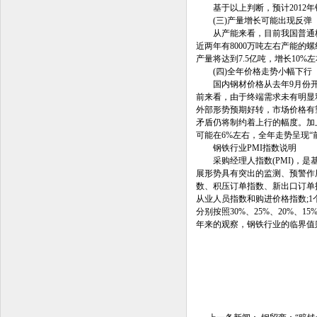
基于以上判断，预计2012年钢
(三)产量增长可能出现反弹
从产能来看，目前我国普通板材
近两年有8000万吨左右产能的
产量将达到7.5亿吨，增长10%
(四)全年价格走势小幅下行
国内钢材价格从去年9月份开
前来看，由于终端需求未有明显
外部形势预期好转，市场价格有
矛盾仍将制约着上行的幅度。加上
可能在6%左右，全年走势呈现“
钢铁行业PMI指数说明
采购经理人指数(PMI)，是
展形势具有突出的监测、预警作用
数、积压订单指数、新出口订单
从业人员指数和购进价格指数;
分别按照30%、25%、20%、
年来的观察，钢铁行业的临界值则