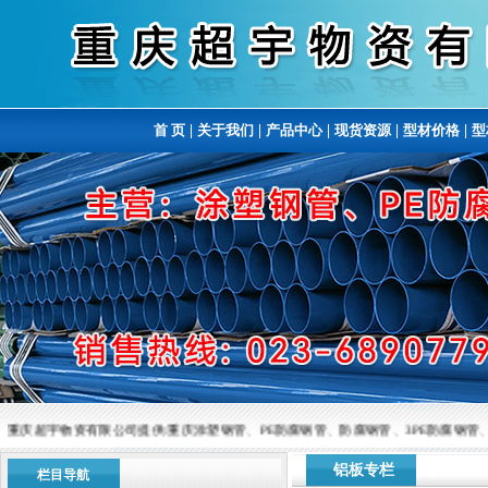
首 页
|
关于我们
|
产品中心
|
现货资源
|
型材价格
|
型
重庆超宇物资有限公司提供:重庆涂塑钢管、PE防腐钢管、防腐钢管、3PE防腐钢管、涂塑复
铝板专栏
栏目导航