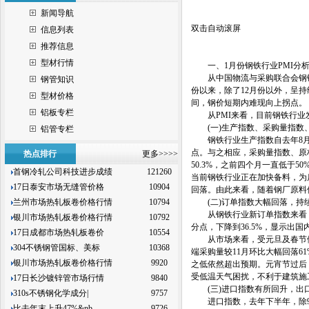
新闻导航
双击自动滚屏
信息列表
推荐信息
型材行情
一、1月份钢铁行业PMI分
从中国物流与采购联合会钢铁物流
钢管知识
份以来，除了12月份以外，呈
型材价格
间，钢价短期内难现向上拐点。
铝板专栏
从PMI来看，目前钢铁行业
(一)生产指数、采购量指数、
铝管专栏
钢铁行业生产指数自去年8月份以
点。与之相应，采购量指数、原
热点排行
更多>>>>
50.3%，之前四个月一直低于5
首钢冷轧公司科技进步成绩
121260
当前钢铁行业正在加快备料，为
17日泰安市场无缝管价格
10904
回落。由此来看，随着钢厂原料
兰州市场热轧板卷价格行情
10794
(二)订单指数大幅回落，持续
从钢铁行业新订单指数来看，自
银川市场热轧板卷价格行情
10792
分点，下降到36.5%，显示出
17日成都市场热轧板卷价
10554
从市场来看，受元旦及春节假期
304不锈钢管国标、美标
10368
端采购量较11月环比大幅回落6
银川市场热轧板卷价格行情
9920
之低依然超出预期。元宵节过后
受低温天气困扰，不利于建筑施
17日长沙镀锌管市场行情
9840
(三)进口指数有所回升，出口
310s不锈钢化学成分|
9757
进口指数，去年下半年，除9月
比去年末上升47%&nb
9726