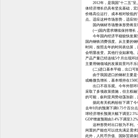
2012年，是我国“十二五”
体经济增长仍具有坚实基础，宏
价格高位运行、成本相对较低的
点。适应这种市场形势，适应转
国内钢材市场整体形势将呈
(一)国内需求继续保持增长
今年国内经济平稳较快发展势头
国内钢铁消费强度。从主要的钢
时间，按照去年的时间表估算，
会明显改变。其他行业如家电、
产品产量已经连续5个月出现环
主要用钢领域的发展前景均不乐
(二)进口基本平稳，出口可
由于我国进口的钢材主要是一些
或略微负增长，基本维持在150
出口不容乐观。今年外部环境
采取了多项政策措施，但主权融
的可能，叙利亚局势动荡加剧，
据此有关机构纷纷下调了今年全球
去年9月的预测下调0.75个百
球经济增长预测大幅下调至2.5%和
GDP增速预期由3.4%下调至3.2
这种形势对出口较为不利。一
闲置的产能也可以优先满足需求回升
此外，人民币升值、国际贸易保