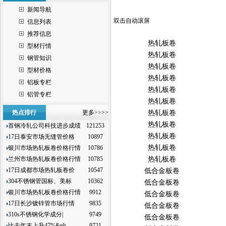
新闻导航
双击自动滚屏
信息列表
推荐信息
热轧板卷
型材行情
热轧板卷
钢管知识
热轧板卷
型材价格
热轧板卷
铝板专栏
热轧板卷
铝管专栏
热轧板卷
热点排行
更多>>>>
热轧板卷
热轧板卷
首钢冷轧公司科技进步成绩
121253
热轧板卷
17日泰安市场无缝管价格
10897
热轧板卷
银川市场热轧板卷价格行情
10786
兰州市场热轧板卷价格行情
10785
热轧板卷
17日成都市场热轧板卷价
10547
低合金板卷
304不锈钢管国标、美标
10362
低合金板卷
银川市场热轧板卷价格行情
9912
低合金板卷
17日长沙镀锌管市场行情
9835
低合金板卷
310s不锈钢化学成分|
9749
低合金板卷
比去年末上升47%&nb
9721