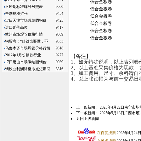
低合金板卷
不锈钢标准牌号对照表
9660
低合金板卷
告别规模扩张
9454
低合金板卷
17日天津市场碳结圆钢价
9425
低合金板卷
进口矿价高位
9417
低合金板卷
兰州市场焊管价格行情
9369
低合金板卷
钢贸商：“赔钱也要做，不
9355
乌鲁木齐市场焊管价格行情
9318
2012年1月份钢铁行业
9277
【备注】
1、如无特殊说明，以上表列卷
17日唐山市场碳结圆钢价
9039
2、以上基准采集价格为现款、
钢铁业利润降至冰点短期回
8816
3、加工费用、尺寸、余料请自
4、以上涨跌幅为与前一交易日
上一条新闻：
2025年4月22日南宁
下一条新闻：
2025年5月13日广西
返回上级新闻
在百度搜索
2025年4月2