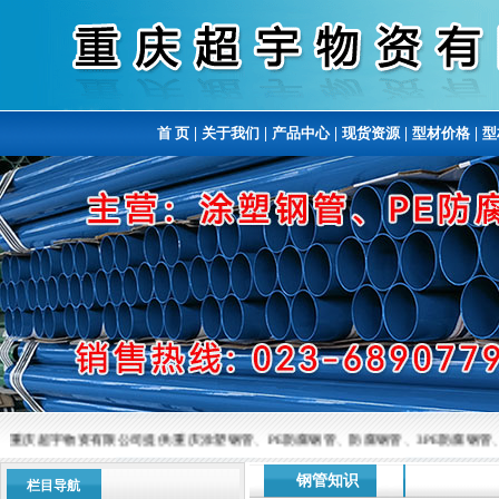
首 页
|
关于我们
|
产品中心
|
现货资源
|
型材价格
|
型
重庆超宇物资有限公司提供:重庆涂塑钢管、PE防腐钢管、防腐钢管、3PE防腐钢管、涂塑复
钢管知识
栏目导航