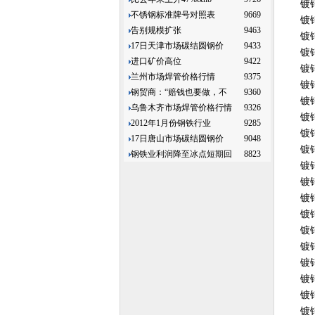
镀
不锈钢标准牌号对照表
9669
镀
告别规模扩张
9463
镀
17日天津市场碳结圆钢价
9433
镀
进口矿价高位
9422
镀
兰州市场焊管价格行情
9375
镀
钢贸商：“赔钱也要做，不
9360
镀
乌鲁木齐市场焊管价格行情
9326
镀
2012年1月份钢铁行业
9285
镀
17日唐山市场碳结圆钢价
9048
镀
钢铁业利润降至冰点短期回
8823
镀
镀
镀
镀
镀
镀
镀
镀
镀
镀