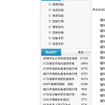
新闻导航
双击自动
信息列表
推荐信息
镀
型材行情
镀
钢管知识
镀
型材价格
镀
铝板专栏
镀
铝管专栏
镀
热点排行
更多>>>>
镀
镀
首钢冷轧公司科技进步成绩
121261
镀
17日泰安市场无缝管价格
10904
镀
兰州市场热轧板卷价格行情
10795
银川市场热轧板卷价格行情
10792
镀
17日成都市场热轧板卷价
10554
镀
304不锈钢管国标、美标
10368
镀
银川市场热轧板卷价格行情
9920
镀
17日长沙镀锌管市场行情
9841
镀
310s不锈钢化学成分|
9757
镀
比去年末上升47%&nb
9726