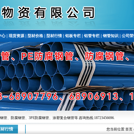
中心
|
现货资源
|
型材价格
|
型材行情
|
铝板专栏
|
铝管专栏
|
钢管知识
|
公司荣
、防腐钢管、3PE防腐钢管、涂塑复合钢管等.咨询热线:18723456696.
型材行情
您当前位置:
首页