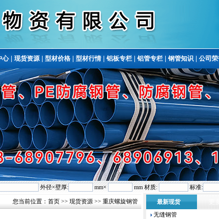
中心
|
现货资源
|
型材价格
|
型材行情
|
铝板专栏
|
铝管专栏
|
钢管知识
|
公司荣
外径×壁厚:
mm×
mm 材质:
标准:
您当前位置：
首页
>>
现货资源
>> 重庆螺旋钢管
更多
最新现货
无缝钢管