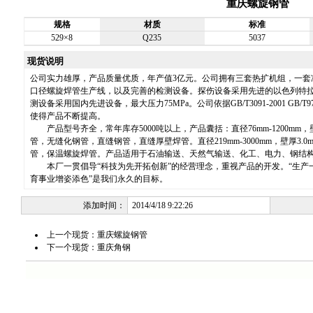
重庆螺旋钢管
规格
材质
标准
529×8
Q235
5037
现货说明
公司实力雄厚，产品质量优质，年产值3亿元。公司拥有三套热扩机组，一套
口径螺旋焊管生产线，以及完善的检测设备。探伤设备采用先进的以色列特拉维
测设备采用国内先进设备，最大压力75MPa。公司依据GB/T3091-2001 GB
使得产品不断提高。
产品型号齐全，常年库存5000吨以上，产品囊括：直径76mm-1200mm，壁
管，无缝化钢管，直缝钢管，直缝厚壁焊管。直径219mm-3000mm，壁厚3.
管，保温螺旋焊管。产品适用于石油输送、天然气输送、化工、电力、钢结
本厂一贯倡导“科技为先开拓创新”的经营理念，重视产品的开发。“生产
育事业增姿添色”是我们永久的目标。
添加时间：
2014/4/18 9:22:26
上一个现货：
重庆螺旋钢管
下一个现货：
重庆角钢