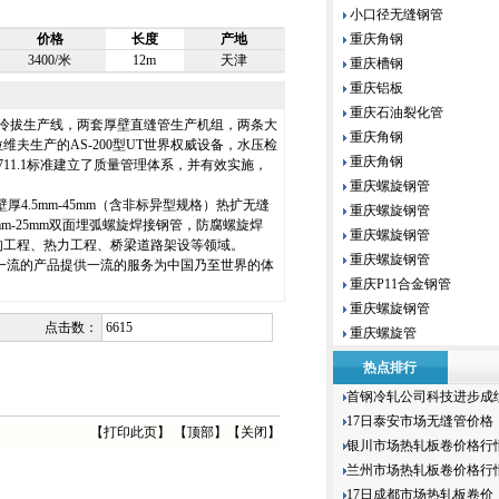
小口径无缝钢管
价格
长度
产地
重庆角钢
3400/米
12m
天津
重庆槽钢
重庆铝板
重庆石油裂化管
冷拔生产线，两套厚壁直缝管生产机组，两条大
重庆角钢
夫生产的AS-200型UT世界权威设备，水压检
重庆角钢
/T9711.1标准建立了质量管理体系，并有效实施，
重庆螺旋钢管
厚4.5mm-45mm（含非标异型规格）热扩无缝
重庆螺旋钢管
0mm-25mm双面埋弧螺旋焊接钢管，防腐螺旋焊
重庆螺旋钢管
构工程、热力工程、桥梁道路架设等领域。
重庆螺旋钢管
一流的产品提供一流的服务为中国乃至世界的体
重庆P11合金钢管
重庆螺旋钢管
点击数：
6615
重庆螺旋管
热点排行
首钢冷轧公司科技进步成
17日泰安市场无缝管价格
【
打印此页
】 【
顶部
】【
关闭
】
银川市场热轧板卷价格行
兰州市场热轧板卷价格行
17日成都市场热轧板卷价