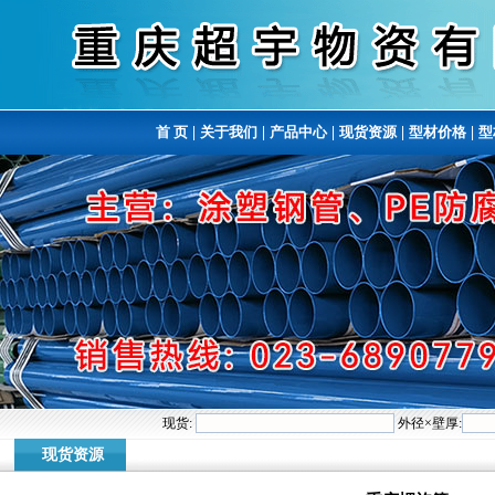
首 页
|
关于我们
|
产品中心
|
现货资源
|
型材价格
|
型
现货:
外径×壁厚:
现货资源