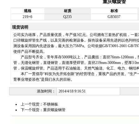
重庆螺旋管
规格
材质
标准
219×6
Q235
GB5037
现货说明
公司实力雄厚，产品质量优质，年产值3亿元。公司拥有三套热扩机组，一套
口径螺旋焊管生产线，以及完善的检测设备。探伤设备采用先进的以色列特拉维
测设备采用国内先进设备，最大压力75MPa。公司依据GB/T3091-2001 GB
使得产品不断提高。
产品型号齐全，常年库存5000吨以上，产品囊括：直径76mm-1200mm，壁
管，无缝化钢管，直缝钢管，直缝厚壁焊管。直径219mm-3000mm，壁厚3.
管，保温螺旋焊管。产品适用于石油输送、天然气输送、化工、电力、钢结
本厂一贯倡导“科技为先开拓创新”的经营理念，重视产品的开发。“生产
育事业增姿添色”是我们永久的目标。
添加时间：
2014/4/18 9:16:51
上一个现货：
不锈钢板
下一个现货：
重庆螺旋钢管